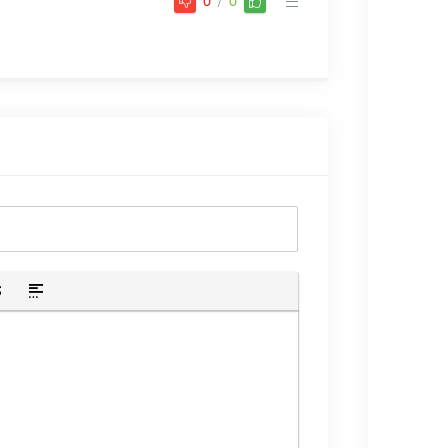
0
/
0
ю ссылку
лик
скрытого текста
тавка цитаты
Вставка спойлера