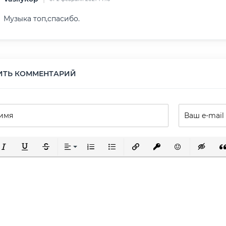
Музыка топ,спасибо.
ИТЬ КОММЕНТАРИЙ
ирный
урсив
Подчеркнутый
Зачеркнутый
Выравнивание
Нумерованный список
Маркированный список
Вставить ссылку
Вставить защищенну
Вставить смай
Вставка 
Вс