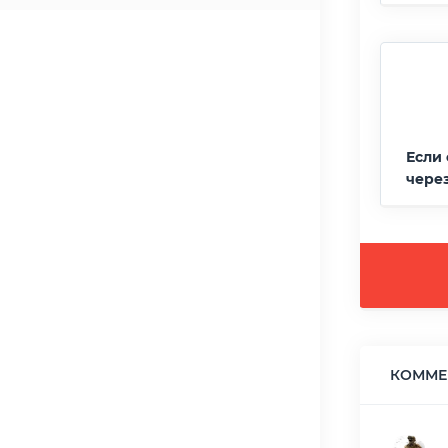
Если 
чере
КОММЕН