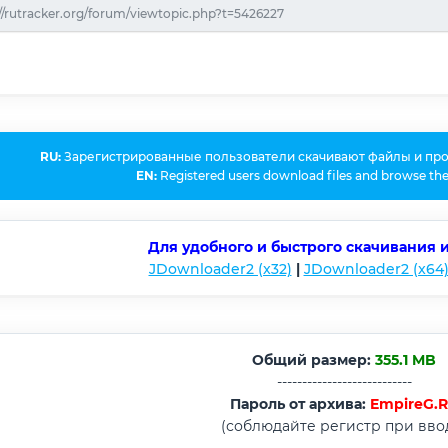
//rutracker.org/forum/viewtopic.php?t=5426227
RU:
Зарегистрированные пользователи скачивают файлы и пр
EN:
Registered users download files and browse the
Для удобного и быстрого скачивания 
JDownloader2 (x32)
|
JDownloader2 (x64
Общий размер:
355.1 MB
---------------------------
Пароль от архива:
EmpireG.
(соблюдайте регистр при вво