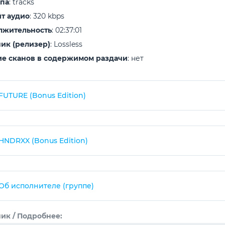
ипа
: tracks
т аудио
: 320 kbps
лжительность
: 02:37:01
ик (релизер)
: Lossless
е сканов в содержимом раздачи
: нет
FUTURE (Bonus Edition)
HNDRXX (Bonus Edition)
Об исполнителе (группе)
ик / Подробнее: