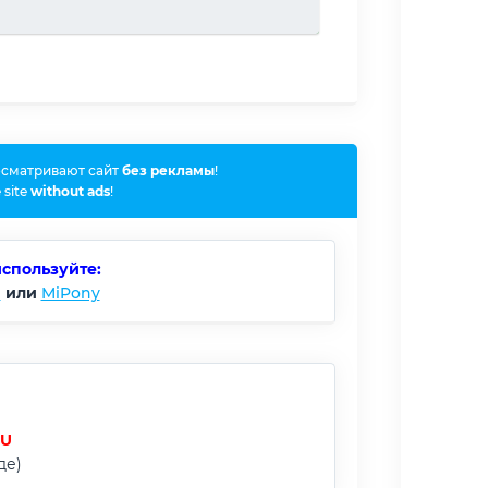
осматривают сайт
без рекламы
!
 site
without ads
!
используйте:
)
или
MiPony
RU
де)