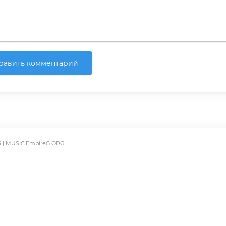
равить комментарий
6 | MUSIC.EmpireG.ORG