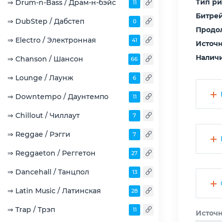
Тип р
⇒ Drum-n-Bass / Драм-н-бэйс
11
Битрей
⇒ DubStep / Дабстеп
0
Продо
⇒ Electro / Электронная
41
Источн
Наличи
⇒ Chanson / Шансон
66
⇒ Lounge / Лаунж
6
⇒ Downtempo / Даунтемпо
11
⇒ Chillout / Чиллаут
7
⇒ Reggae / Рэгги
7
⇒ Reggaeton / Реггетон
27
⇒ Dancehall / Танцпол
13
⇒ Latin Music / Латинская
28
⇒ Trap / Трэп
11
Источн