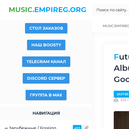
MUSIC
.EMPIREG.ORG
MUSIC.EMPIRE
СТОЛ ЗАКАЗОВ
НАШ BOOSTY
Future - FUTURE & HNDRXX (Bonus Edition) (2
TELEGRAM КАНАЛ
Alb
Goo
DISCORD СЕРВЕР
ГРУППА В MAX
ЗАРУБЕ
355.
НАВИГАЦИЯ
⇒ Зарубежные / Foreign
493