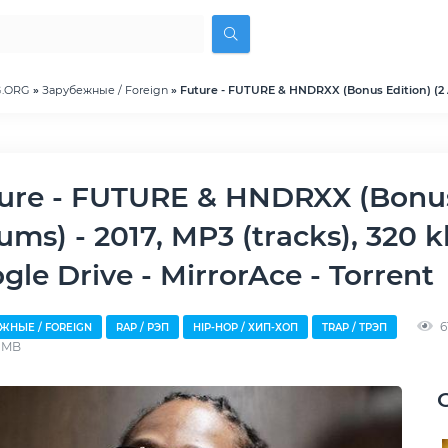
G.ORG
»
Зарубежные / Foreign
» Future - FUTURE & HNDRXX (Bonus Edition) (2 A
ums) - 2017, MP3 (tracks), 320 
gle Drive - MirrorAce - Torrent
6
ЖНЫЕ / FOREIGN
RAP / РЭП
HIP-HOP / ХИП-ХОП
TRAP / ТРЭП
1 MB