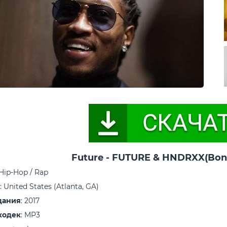
Future - FUTURE & HNDRXX(Bonu
 Hip-Hop / Rap
: United States (Atlanta, GA)
дания
: 2017
кодек
: MP3