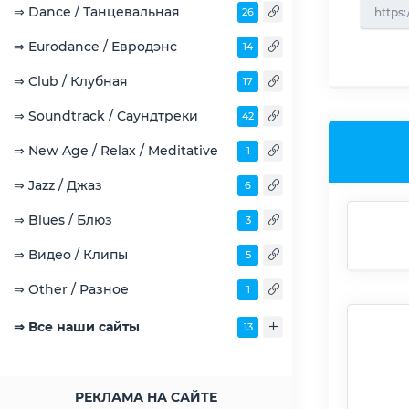
⇒ Dance / Танцевальная
26
https:
⇒ Eurodance / Евродэнс
14
⇒ Club / Клубная
17
⇒ Soundtrack / Саундтреки
42
⇒ New Age / Relax / Meditative
1
⇒ Jazz / Джаз
6
⇒ Blues / Блюз
3
⇒ Видео / Клипы
5
⇒ Other / Разное
1
⇒ Все наши сайты
13
РЕКЛАМА НА САЙТЕ