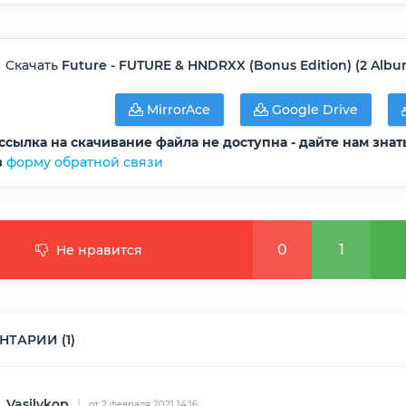
Скачать
Future - FUTURE & HNDRXX (Bonus Edition) (2 Albums
MirrorAce
Google Drive
ссылка на скачивание файла не доступна - дайте нам знат
з
форму обратной связи
0
1
Не нравится
ТАРИИ (1)
Vasilykop
|
от 2 февраля 2021 14:16