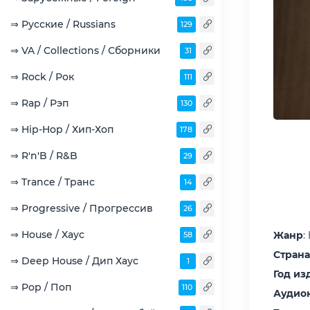
⇒ Русские / Russians
129
⇒ VA / Collections / Сборники
31
⇒ Rock / Рок
111
⇒ Rap / Рэп
130
⇒ Hip-Hop / Хип-Хоп
178
⇒ R'n'B / R&B
29
⇒ Trance / Транс
14
⇒ Progressive / Прогрессив
26
⇒ House / Хаус
Жанр
:
58
Страна
⇒ Deep House / Дип Хаус
1
Год из
⇒ Pop / Поп
110
Аудио