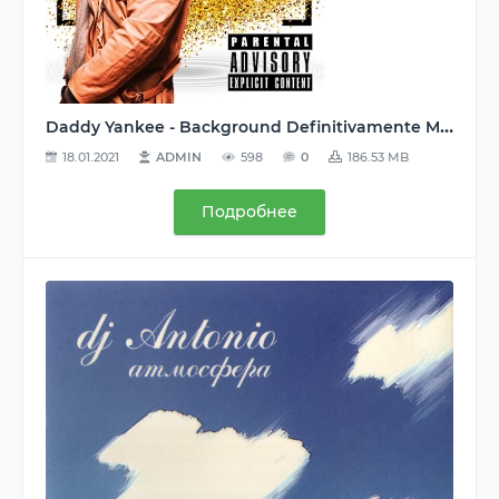
Daddy Yankee - Background Definitivamente Mashup (2020) MP3
18.01.2021
ADMIN
598
0
186.53 MB
Подробнее