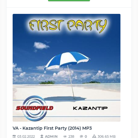
VA - Kazantip First Party (2014) MP3
03.02.2022
ADMIN
238
0
306.65 MB