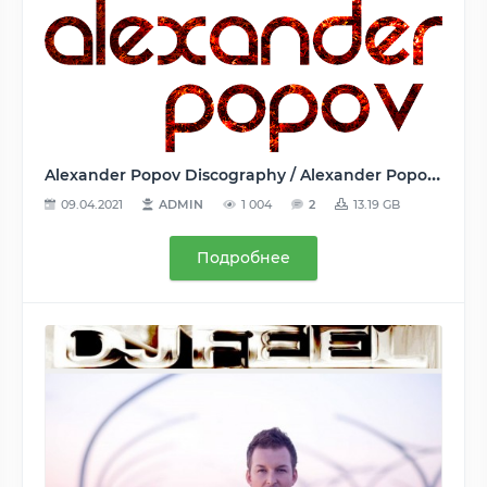
Alexander Popov Discography / Alexander Popov Дискография (2 Albums, 4 Compilations, 67 Singles) - 2007-2020, FLAC (tracks, track+.cue, image), lossless
09.04.2021
ADMIN
1 004
2
13.19 GB
Подробнее