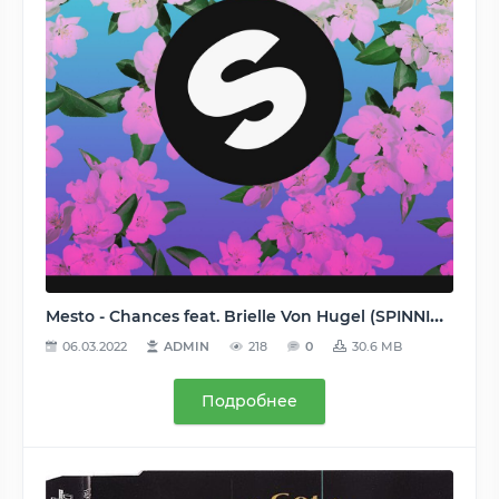
Mesto - Chances feat. Brielle Von Hugel (SPINNIN' RECORDS [SP1334]) - 2017, FLAC (tracks), lossless
06.03.2022
ADMIN
218
0
30.6 MB
Подробнее