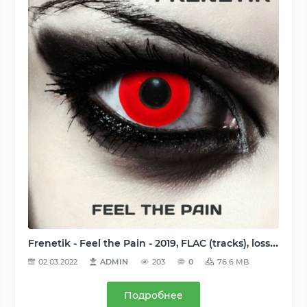
Frenetik - Feel the Pain - 2019, FLAC (tracks), lossless
02.03.2022
ADMIN
203
0
76.6 MB
Подробнее