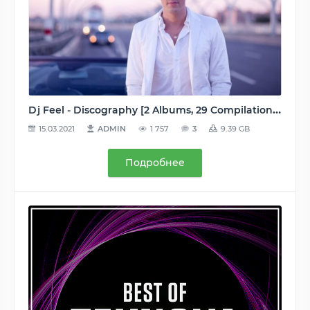
Dj Feel - Discography [2 Albums, 29 Compilations, 37 Singles, 92 Tracks & Remixes] (2005-2015) MP3 (tracks, image+.cue), [VBR, 128-320 kbps]
15.03.2021
ADMIN
1 757
3
9.39 GB
Подробнее