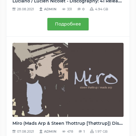
Luciano / Lucien Nicolet - Discography: 41 Releases (5(+1) Albums, 8(+2) Compilations, 28 EP's + Remixes) 2000-2013, MP3 (tracks / image+cue.), VBR, 320 kbps
28.08.2021
ADMIN
331
0
4.94 GB
Подробнее
Miro (Mads Arp & Steen Thottrup [Thøttrup]) Discography/Дискография (Remote, Orange, Colours, Arpiction, Krystal, Professional Losers) 1995-2011 - MP3 (2 albums, 23 singles, 24 remixes, 20 tracks) 128…320, VBR
07.08.2021
ADMIN
478
1
1.97 GB