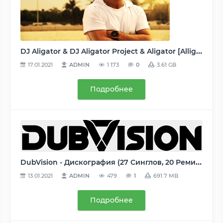
DJ Aligator & DJ Aligator Project & Aligator [Alligator] - Дискография (42 релиза: 10 альбомов/сборников + 32 сингла + неизданное) 2000-2019, MP3, 192-320 kbps
17.01.2021
ADMIN
1 173
0
3.61 GB
Подробнее
DubVision - Дискография (27 Синглов, 20 Ремиксов, 2 Трека) - 2010-2016, MP3, 320 kbps
13.01.2021
ADMIN
479
1
691.7 MB
Подробнее