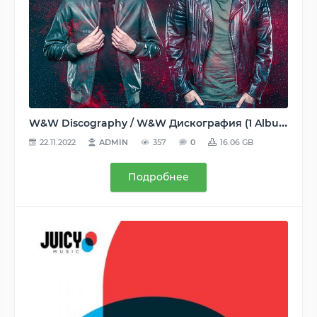
W&W Discography / W&W Дискография (1 Albums, 6 Compilations, 80 Singles, 25 Remixes) - 2008-2020, FLAC (tracks, tracks+.cue, image+.cue), lossless [WEB, CD]
22.11.2022
ADMIN
357
0
16.06 GB
Подробнее