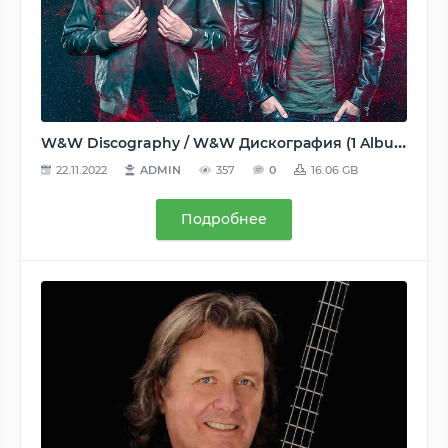
W&W Discography / W&W Дискография (1 Albums, 6 Compilations, 80 Singles, 25 Remixes) - 2008-2020, FLAC (tracks, tracks+.cue, image+.cue), lossless [WEB, CD]
22.11.2022
ADMIN
357
0
16.06 GB
Подробнее