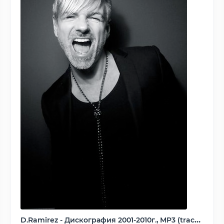
D.Ramirez - Дискография 2001-2010г., MP3 (tracks), 320 kbps