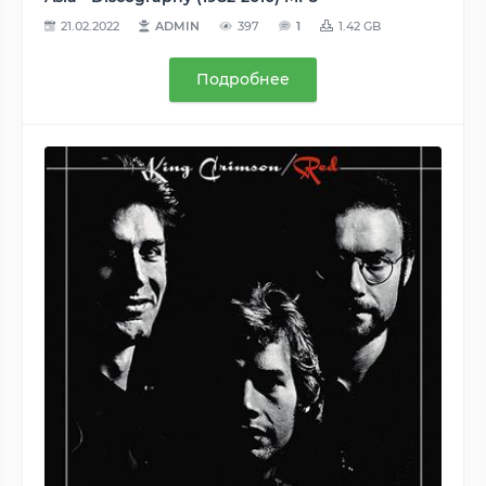
21.02.2022
ADMIN
397
1
1.42 GB
Подробнее