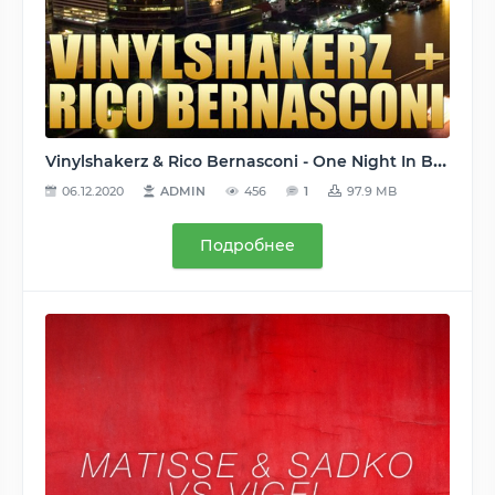
Vinylshakerz & Rico Bernasconi - One Night In Bangkok (Starshit Recordings [SSH020]) WEB - 2010, MP3 (tracks), 320 kbps
06.12.2020
ADMIN
456
1
97.9 MB
Подробнее