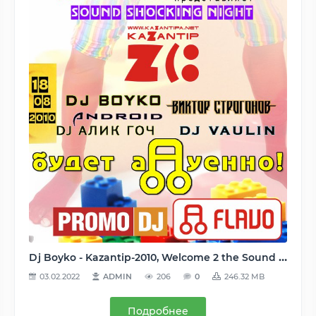
Dj Boyko - Kazantip-2010, Welcome 2 the Sound Shocking Night (2010) MP3
03.02.2022
ADMIN
206
0
246.32 MB
Подробнее