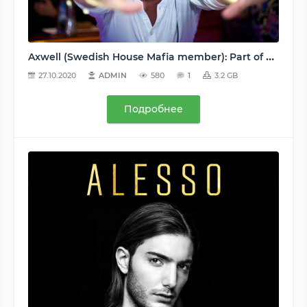
Axwell (Swedish House Mafia member): Part of Discography (Jetlag, Mambana, OXL) (48 релизов) - 2001-2010, MP3 (tracks, image+cue), VBR kbps / 192-320 kbps
27.10.2020
ADMIN
580
1
3.2 GB
Подробнее