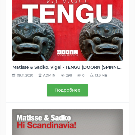
Matisse & Sadko, Vigel - TENGU (DOORN (SPINNIN') [DOORN221]) - 2015, MP3, 320 kbps
09.11.2020
ADMIN
298
0
13.3 MB
Подробнее