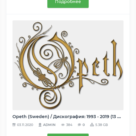
Подробнее
Opeth (Sweden) / Дискография: 1993 - 2019 (13 Albums; 10 Singles; 2 EPs; 1 Comp.; 5 Lives; 1 Split with Enslaved; 4 Reissue / Remastered Albums; 1 Demo) / MP3 128 - 320 Kbps
03.11.2020
ADMIN
384
0
5.38 GB