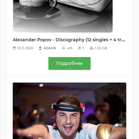
Alexander Popov - Discography (12 singles + 4 tracks + 22 remixes), 2003-2012, MP3 (tracks), CBR/VBR 192-320 kbps
01.11.2020
ADMIN
415
1
1.02 GB
Подробнее