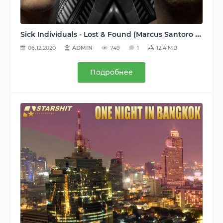
Sick Individuals - Lost & Found (Marcus Santoro Remix) (Revealed Recordings [REVRSP068B]) - 2015, MP3, 320 kbps
06.12.2020
ADMIN
749
1
12.4 MB
Подробнее