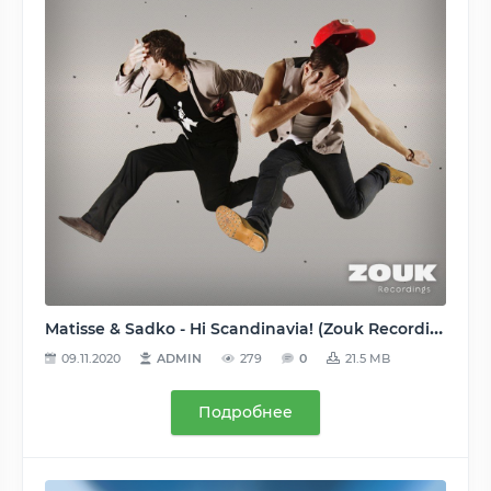
Matisse & Sadko - Hi Scandinavia! (Zouk Recordings [ZOUK045]) WEB - 2011, MP3 (tracks), 320 kbps
09.11.2020
ADMIN
279
0
21.5 MB
Подробнее