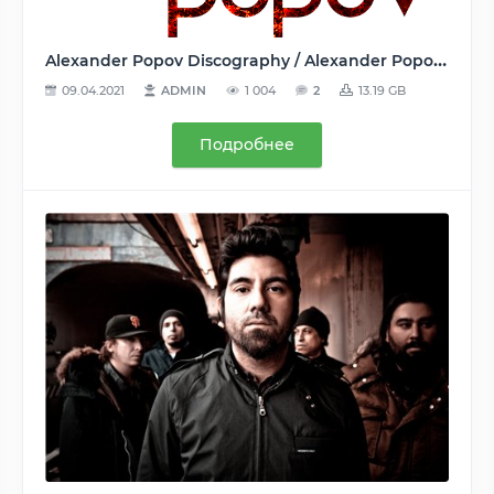
Alexander Popov Discography / Alexander Popov Дискография (2 Albums, 4 Compilations, 67 Singles) - 2007-2020, FLAC (tracks, track+.cue, image), lossless
09.04.2021
ADMIN
1 004
2
13.19 GB
Подробнее