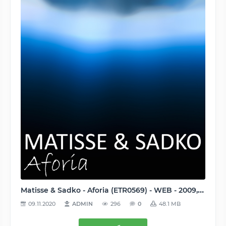
Matisse & Sadko - Aforia (ETR0569) - WEB - 2009, MP3 (tracks), 320 kbps
09.11.2020
ADMIN
296
0
48.1 MB