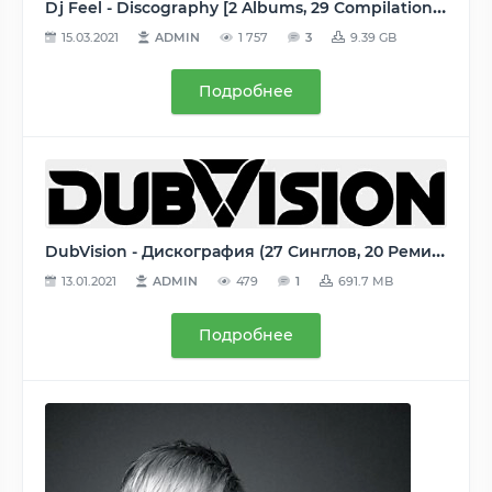
Dj Feel - Discography [2 Albums, 29 Compilations, 37 Singles, 92 Tracks & Remixes] (2005-2015) MP3 (tracks, image+.cue), [VBR, 128-320 kbps]
15.03.2021
ADMIN
1 757
3
9.39 GB
Подробнее
DubVision - Дискография (27 Синглов, 20 Ремиксов, 2 Трека) - 2010-2016, MP3, 320 kbps
13.01.2021
ADMIN
479
1
691.7 MB
Подробнее