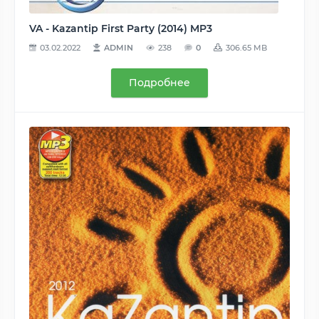
VA - Kazantip First Party (2014) MP3
03.02.2022
ADMIN
238
0
306.65 MB
Подробнее