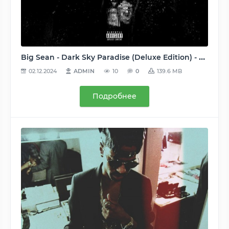
Big Sean - Dark Sky Paradise (Deluxe Edition) - 2015, MP3, 320 kbps
02.12.2024
ADMIN
10
0
139.6 MB
Подробнее