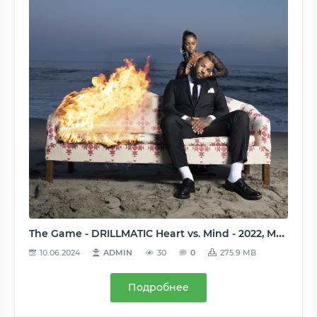
The Game - DRILLMATIC Heart vs. Mind - 2022, MP3, 320 kbps
10.06.2024
ADMIN
30
0
275.9 MB
Подробнее