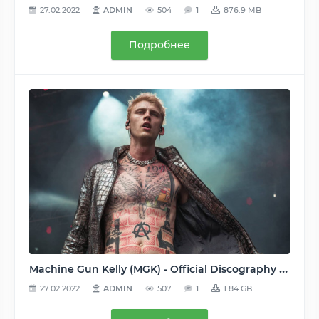
27.02.2022
ADMIN
504
1
876.9 MB
Подробнее
Machine Gun Kelly (MGK) - Official Discography (25 Releases) [2009-2020], MP3, 160-320 kbps
27.02.2022
ADMIN
507
1
1.84 GB