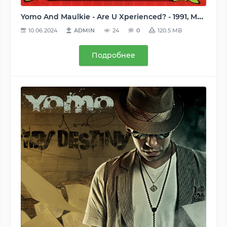
Yomo And Maulkie - Are U Xperienced? - 1991, MP3 (tracks), 320 kbps
10.06.2024
ADMIN
24
0
120.5 MB
Подробнее