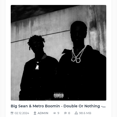
Big Sean & Metro Boomin - Double Or Nothing - 2017, MP3 (tracks), 320 kbps
02.12.2024
ADMIN
9
0
98.6 MB