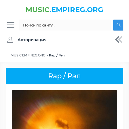
MUSIC
.EMPIREG.ORG
Авторизация
MUSIC.EMPIREG.ORG
» Rap / Рэп
Rap / Рэп