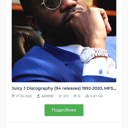
Juicy J Discography (94 releases) 1992-2020, MP3 (tracks), VBR 122-278 kbps - CBR 320 kbps
27.02.2022
ADMIN
472
0
6.67 GB
Подробнее