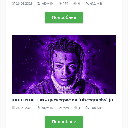
26.02.2022
ADMIN
174
0
41.2 MB
Подробнее
XXXTENTACION - Дискография (Discography) (8 Albums + 12 Single), 2017-2019, AAC (tracks), 256 kbps (WEB) [UPDATE: 27.10.2019]
26.02.2022
ADMIN
659
1
766 MB
Подробнее