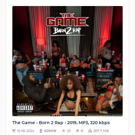
The Game - Born 2 Rap - 2019, MP3, 320 kbps
10.06.2024
ADMIN
23
0
207.7 MB