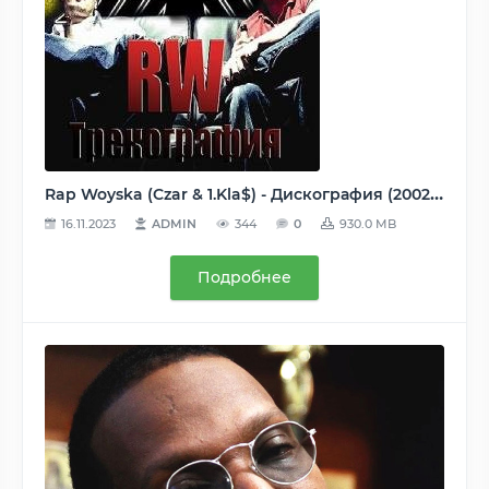
Rap Woyska (Czar & 1.Kla$) - Дискография (2002-2013) MP3
16.11.2023
ADMIN
344
0
930.0 MB
Подробнее