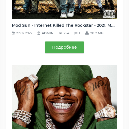
Mod Sun - Internet Killed The Rockstar - 2021, MP3, 320 kbps
27.02.2022
ADMIN
254
1
70.7 MB
Подробнее