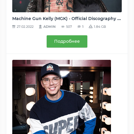
Machine Gun Kelly (MGK) - Official Discography (25 Releases) [2009-2020], MP3, 160-320 kbps
27.02.2022
ADMIN
507
1
1.84 GB
Подробнее