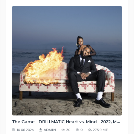
The Game - DRILLMATIC Heart vs. Mind - 2022, MP3, 320 kbps
10.06.2024
ADMIN
30
0
275.9 MB