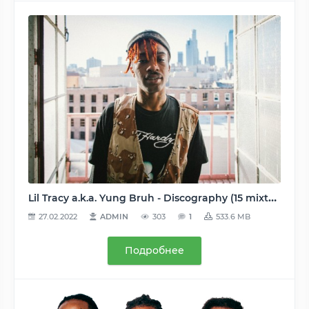
Lil Tracy a.k.a. Yung Bruh - Discography (15 mixtapes, 2 bootlegs) - 2014-2017, MP3, 128-320 kbps
27.02.2022
ADMIN
303
1
533.6 MB
Подробнее