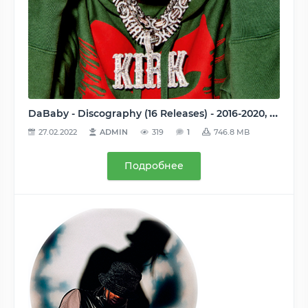
DaBaby - Discography (16 Releases) - 2016-2020, MP3, 320 kbps
27.02.2022
ADMIN
319
1
746.8 MB
Подробнее