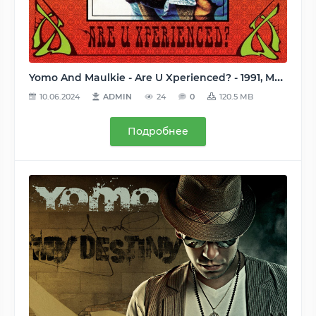
Yomo And Maulkie - Are U Xperienced? - 1991, MP3 (tracks), 320 kbps
10.06.2024
ADMIN
24
0
120.5 MB
Подробнее