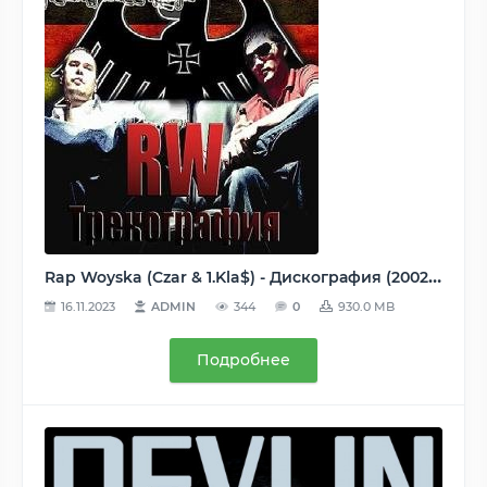
Rap Woyska (Czar & 1.Kla$) - Дискография (2002-2013) MP3
16.11.2023
ADMIN
344
0
930.0 MB
Подробнее