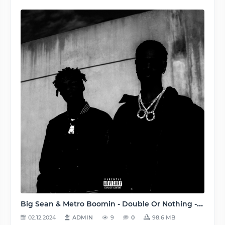
Big Sean & Metro Boomin - Double Or Nothing - 2017, MP3 (tracks), 320 kbps
02.12.2024
ADMIN
9
0
98.6 MB