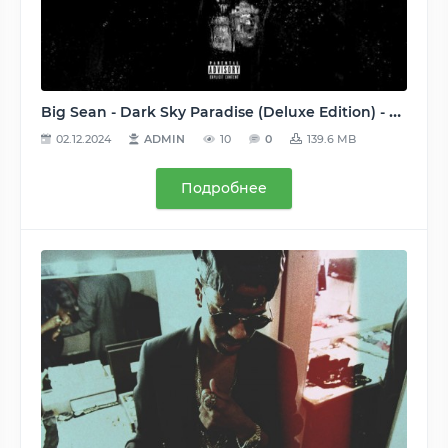
Big Sean - Dark Sky Paradise (Deluxe Edition) - 2015, MP3, 320 kbps
02.12.2024
ADMIN
10
0
139.6 MB
Подробнее