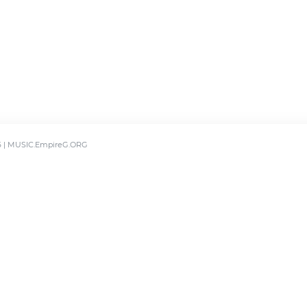
6 | MUSIC.EmpireG.ORG