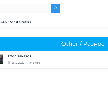
G.ORG
» Other / Разное
Other / Разное
Стол заказов
21.10.2020
6 036