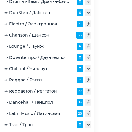
⇒ Drum-n-Bass / Драм-н-бэйс
11
⇒ DubStep / Дабстеп
0
⇒ Electro / Электронная
41
⇒ Chanson / Шансон
66
⇒ Lounge / Лаунж
6
⇒ Downtempo / Даунтемпо
11
⇒ Chillout / Чиллаут
7
⇒ Reggae / Рэгги
7
⇒ Reggaeton / Реггетон
27
⇒ Dancehall / Танцпол
13
⇒ Latin Music / Латинская
28
⇒ Trap / Трэп
11