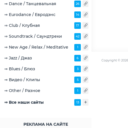
⇒ Dance / Танцевальная
26
⇒ Eurodance / Евродэнс
14
⇒ Club / Клубная
17
⇒ Soundtrack / Саундтреки
42
⇒ New Age / Relax / Meditative
1
⇒ Jazz / Джаз
6
Copyright ©
202
⇒ Blues / Блюз
3
⇒ Видео / Клипы
5
⇒ Other / Разное
1
⇒ Все наши сайты
13
РЕКЛАМА НА САЙТЕ