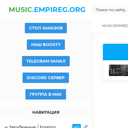
MUSIC
.EMPIREG.ORG
MUSIC.EMPIRE
СТОЛ ЗАКАЗОВ
НАШ BOOSTY
TELEGRAM КАНАЛ
DISCORD СЕРВЕР
ГРУППА В MAX
НАВИГАЦИЯ
⇒ Зарубежные / Foreign
493