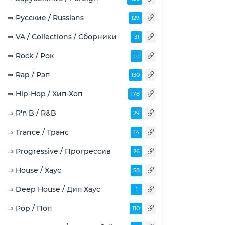
⇒ Русские / Russians
129
⇒ VA / Collections / Сборники
31
⇒ Rock / Рок
111
⇒ Rap / Рэп
130
⇒ Hip-Hop / Хип-Хоп
178
⇒ R'n'B / R&B
29
⇒ Trance / Транс
14
⇒ Progressive / Прогрессив
26
⇒ House / Хаус
58
⇒ Deep House / Дип Хаус
1
⇒ Pop / Поп
110