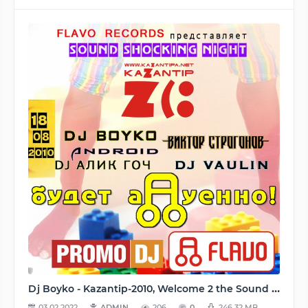
Dj Boyko - Kazantip-2010, Welcome 2 the Sound Shocking Night (2010) MP3
03.02.2022
ADMIN
206
0
246.32 MB