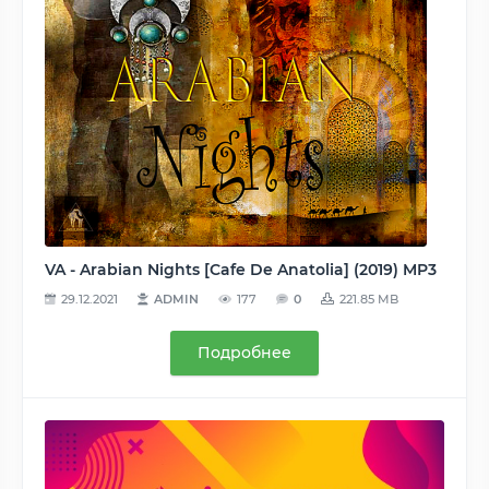
VA - Arabian Nights [Cafe De Anatolia] (2019) MP3
29.12.2021
ADMIN
177
0
221.85 MB
Подробнее