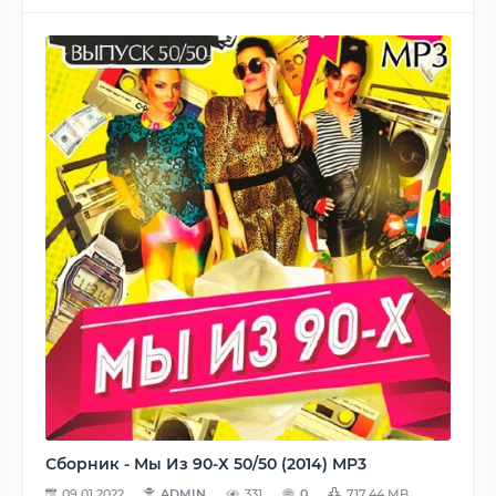
Сборник - Мы Из 90-Х 50/50 (2014) MP3
09.01.2022
ADMIN
331
0
717.44 MB