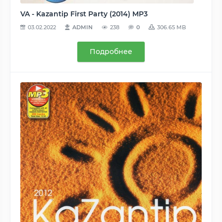
VA - Kazantip First Party (2014) MP3
03.02.2022
ADMIN
238
0
306.65 MB
Подробнее