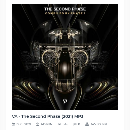
VA - The Second Phase (2021) MP3
19.01.2021
ADMIN
545
0
345.80 MB