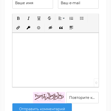
Полужирный
Курсив
Подчеркнутый
Зачеркнутый
Выравнивание
Нумерованный список
Маркированный сп
Вставить ссылку
Вставить защищенную ссылку
Вставить смайлик
Вставка скрытого текста
Вставка цитаты
Вставка спойлера
0
Отправить комментарий