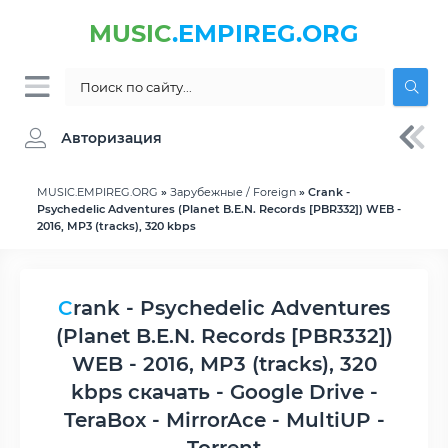
MUSIC
.EMPIREG.ORG
Авторизация
MUSIC.EMPIREG.ORG
»
Зарубежные / Foreign
» Crank -
Psychedelic Adventures (Planet B.E.N. Records [PBR332]) WEB -
2016, MP3 (tracks), 320 kbps
Crank - Psychedelic Adventures
(Planet B.E.N. Records [PBR332])
WEB - 2016, MP3 (tracks), 320
kbps скачать - Google Drive -
TeraBox - MirrorAce - MultiUP -