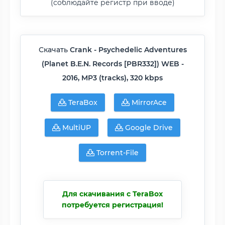
(соблюдайте регистр при вводе)
Скачать
Crank - Psychedelic Adventures
(Planet B.E.N. Records [PBR332]) WEB -
2016, MP3 (tracks), 320 kbps
TeraBox
MirrorAce
MultiUP
Google Drive
Torrent-File
Для скачивания с TeraBox
потребуется регистрация!