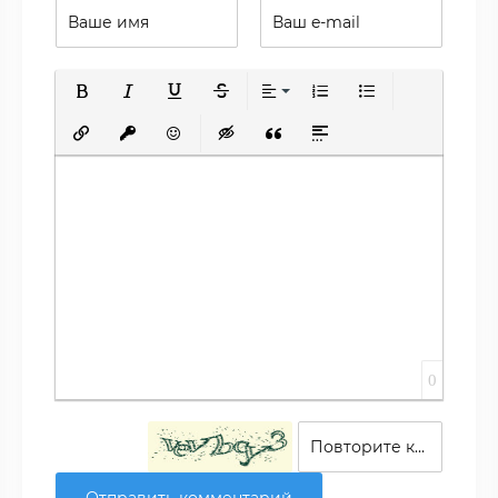
Полужирный
Курсив
Подчеркнутый
Зачеркнутый
Выравнивание
Нумерованный список
Маркированный сп
Вставить ссылку
Вставить защищенную ссылку
Вставить смайлик
Вставка скрытого текста
Вставка цитаты
Вставка спойлера
0