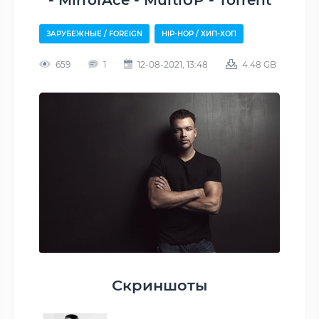
- MirrorAce - MultiUP - Torrent
ЗАРУБЕЖНЫЕ / FOREIGN
HIP-HOP / ХИП-ХОП
659
1
12-08-2021, 13:48
4.48 GB
Скриншоты