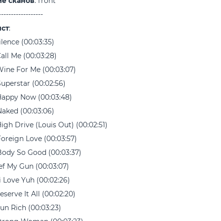
е сканов
: front
------------------
ист
:
ilence (00:03:35)
Call Me (00:03:28)
Wine For Me (00:03:07)
Superstar (00:02:56)
Happy Now (00:03:48)
Naked (00:03:06)
High Drive (Louis Out) (00:02:51)
Foreign Love (00:03:57)
Body So Good (00:03:37)
Lef My Gun (00:03:07)
Mi Love Yuh (00:02:26)
eserve It All (00:02:20)
Dun Rich (00:03:23)