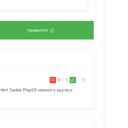
Нравится
0
/
0
Mert Sadek Play69 намного круче,и