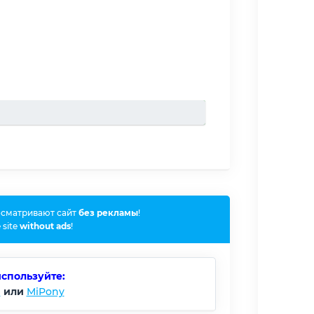
осматривают сайт
без рекламы
!
 site
without ads
!
используйте:
)
или
MiPony