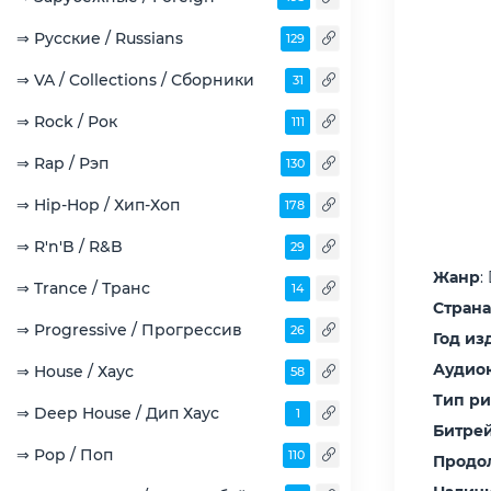
⇒ Русские / Russians
129
⇒ VA / Collections / Сборники
31
⇒ Rock / Рок
111
⇒ Rap / Рэп
130
⇒ Hip-Hop / Хип-Хоп
178
⇒ R'n'B / R&B
29
Жанр
:
⇒ Trance / Транс
14
Страна
⇒ Progressive / Прогрессив
26
Год из
Аудио
⇒ House / Хаус
58
Тип р
⇒ Deep House / Дип Хаус
1
Битрей
⇒ Pop / Поп
110
Продо