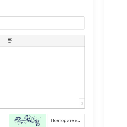
ю ссылку
лик
скрытого текста
тавка цитаты
Вставка спойлера
0