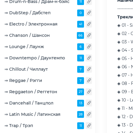
Наличи
⇒ Drum-n-Bass / Драм-н-бэйс
11
----------
⇒ DubStep / Дабстеп
0
Трекл
⇒ Electro / Электронная
41
◈ 01 - S
◈ 02 - 
⇒ Chanson / Шансон
66
◈ 03 - 
⇒ Lounge / Лаунж
6
◈ 04 - 
⇒ Downtempo / Даунтемпо
11
◈ 05 - 
◈ 06 - 
⇒ Chillout / Чиллаут
7
◈ 07 - 
⇒ Reggae / Рэгги
7
◈ 08 - 
⇒ Reggaeton / Реггетон
◈ 09 - 
27
◈ 10 - 
⇒ Dancehall / Танцпол
13
◈ 11 - 
⇒ Latin Music / Латинская
28
◈ 12 - D
◈ 13 - 
⇒ Trap / Трэп
11