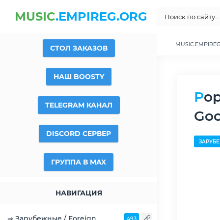
MUSIC
.EMPIREG.ORG
MUSIC.EMPIRE
СТОЛ ЗАКАЗОВ
НАШ BOOSTY
Popcaan - Forever - 2018, MP3, 320 kbps скачать -
TELEGRAM КАНАЛ
Goo
DISCORD СЕРВЕР
ЗАРУБЕ
ГРУППА В MAX
НАВИГАЦИЯ
⇒ Зарубежные / Foreign
493