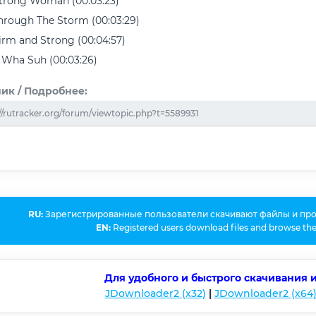
Strong Woman (00:03:23)
Through The Storm (00:03:29)
Firm and Strong (00:04:57)
A Wha Suh (00:03:26)
ик / Подробнее:
//rutracker.org/forum/viewtopic.php?t=5589931
RU:
Зарегистрированные пользователи скачивают файлы и пр
EN:
Registered users download files and browse the
Для удобного и быстрого скачивания 
JDownloader2 (x32)
|
JDownloader2 (x64