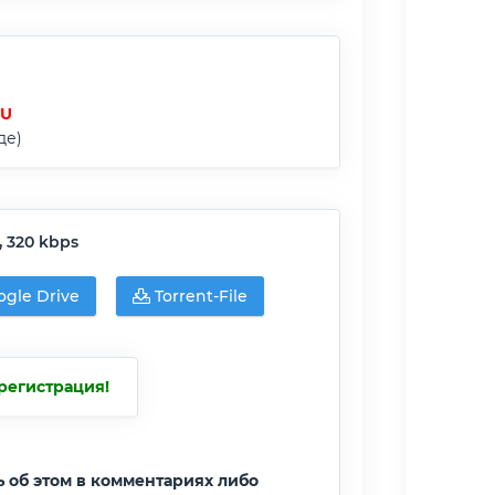
RU
де)
, 320 kbps
gle Drive
Torrent-File
регистрация!
ь об этом в комментариях либо