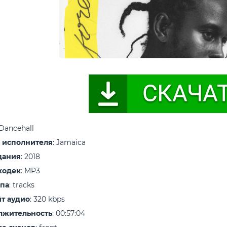
 Dancehall
 исполнителя
: Jamaica
дания
: 2018
кодек
: MP3
ипа
: tracks
т аудио
: 320 kbps
лжительность
: 00:57:04