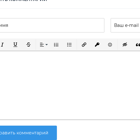
ирный
урсив
Подчеркнутый
Зачеркнутый
Выравнивание
Нумерованный список
Маркированный список
Вставить ссылку
Вставить защищенну
Вставить смай
Вставка 
Вс
равить комментарий