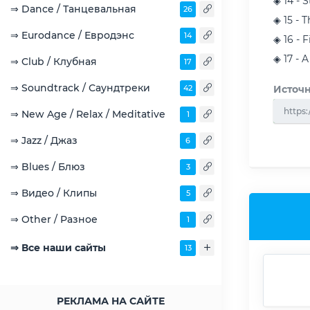
◈ 14 - 
⇒ Dance / Танцевальная
26
◈ 15 - 
⇒ Eurodance / Евродэнс
14
◈ 16 - 
◈ 17 - 
⇒ Club / Клубная
17
⇒ Soundtrack / Саундтреки
42
Источн
https:
⇒ New Age / Relax / Meditative
1
⇒ Jazz / Джаз
6
⇒ Blues / Блюз
3
⇒ Видео / Клипы
5
⇒ Other / Разное
1
⇒ Все наши сайты
13
РЕКЛАМА НА САЙТЕ