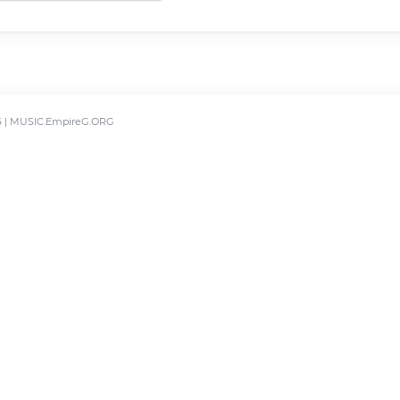
6 | MUSIC.EmpireG.ORG