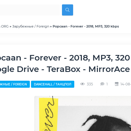
G.ORG
»
Зарубежные / Foreign
» Popcaan - Forever - 2018, MP3, 320 kbps
gle Drive - TeraBox - MirrorAce
335
1
14-08-
ЖНЫЕ / FOREIGN
DANCEHALL / ТАНЦПОЛ