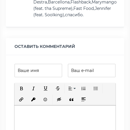
Destra,Barcellona,Flashback,Marymango
(feat. tha Supreme),Fast Food,Jennifer
(feat. Soolking),спасибо.
ОСТАВИТЬ КОММЕНТАРИЙ
Полужирный
Курсив
Подчеркнутый
Зачеркнутый
Выравнивание
Нумерованный список
Маркированный сп
Вставить ссылку
Вставить защищенную ссылку
Вставить смайлик
Вставка скрытого текста
Вставка цитаты
Вставка спойлера