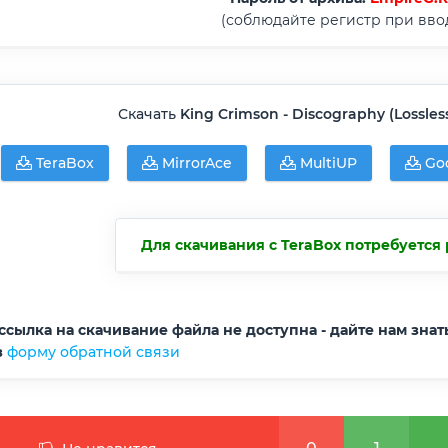
(соблюдайте регистр при вво
Скачать
King Crimson - Discography (Lossless
TeraBox
MirrorAce
MultiUP
Goo
Для скачивания с TeraBox потребуется 
ссылка на скачивание файла не доступна - дайте нам знат
з
форму обратной связи