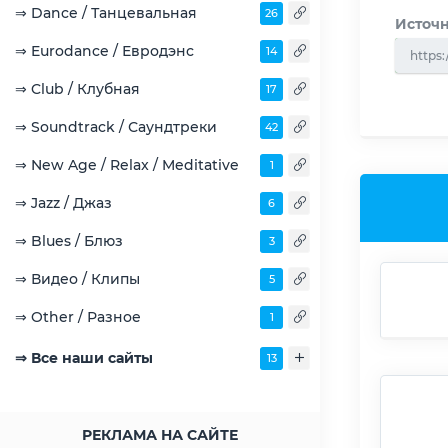
⇒ Dance / Танцевальная
26
Источн
⇒ Eurodance / Евродэнс
14
https
⇒ Club / Клубная
17
⇒ Soundtrack / Саундтреки
42
⇒ New Age / Relax / Meditative
1
⇒ Jazz / Джаз
6
⇒ Blues / Блюз
3
⇒ Видео / Клипы
5
⇒ Other / Разное
1
⇒ Все наши сайты
13
РЕКЛАМА НА САЙТЕ