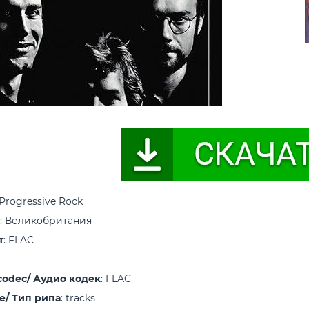
 Progressive Rock
: Великобритания
т
: FLAC
codec/ Аудио кодек
: FLAC
pe/ Тип рипа
: tracks