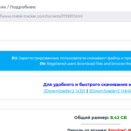
ик / Подробнее:
://www.metal-tracker.com/torrents/173597.html
RU:
Зарегистрированные пользователи скачивают файлы и пр
EN:
Registered users download files and browse the
Для удобного и быстрого скачивания 
JDownloader2 (x32)
|
JDownloader2 (x64
Общий размер:
8.42 GB
---------------------------
Пароль от архива:
EmpireG.