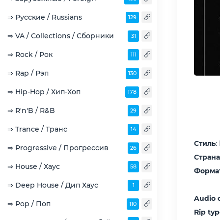
⇒ Русские / Russians
129
⇒ VA / Collections / Сборники
31
⇒ Rock / Рок
111
⇒ Rap / Рэп
130
⇒ Hip-Hop / Хип-Хоп
178
⇒ R'n'B / R&B
29
⇒ Trance / Транс
14
Стиль
:
⇒ Progressive / Прогрессив
26
Страна
⇒ House / Хаус
58
Форма
⇒ Deep House / Дип Хаус
1
Audio 
⇒ Pop / Поп
110
Rip ty