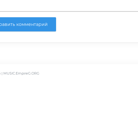
равить комментарий
6 | MUSIC.EmpireG.ORG