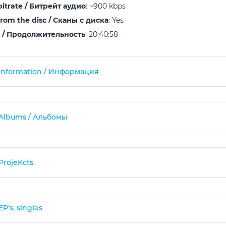
bitrate / Битрейт аудио
: ~900 kbps
from the disc / Сканы с диска
: Yes
 / Продолжительность
: 20:40:58
Information / Информация
Albums / Альбомы
ProjeKcts
EP's, singles