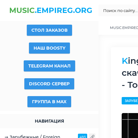
MUSIC
.EMPIREG.ORG
MUSIC.EMPIRE
СТОЛ ЗАКАЗОВ
НАШ BOOSTY
King Crimson - Discography (Lossless) (1969-2011) MP3
TELEGRAM КАНАЛ
ска
- T
DISCORD СЕРВЕР
ГРУППА В MAX
ЗАРУБЕ
НАВИГАЦИЯ
⇒ Зарубежные / Foreign
493