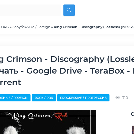
G.ORG
»
Зарубежные / Foreign
» King Crimson - Discography (Lossless) (1969-2
чать - Google Drive - TeraBox -
orrent
710
ЖНЫЕ / FOREIGN
ROCK / РОК
PROGRESSIVE / ПРОГРЕССИВ