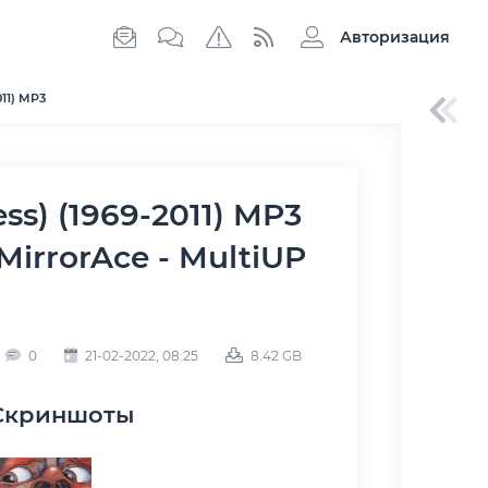
Авторизация
011) MP3
 MirrorAce - MultiUP
0
21-02-2022, 08:25
8.42 GB
Скриншоты