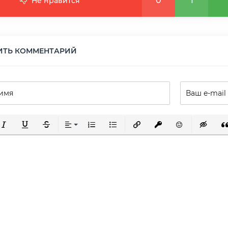
0
1
Не нравится
ИТЬ КОММЕНТАРИЙ
ирный
урсив
Подчеркнутый
Зачеркнутый
Выравнивание
Нумерованный список
Маркированный список
Вставить ссылку
Вставить защищенну
Вставить смай
Вставка 
Вс