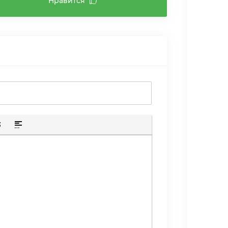
Нравится
ю ссылку
лик
скрытого текста
тавка цитаты
Вставка спойлера