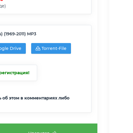
де)
) (1969-2011) MP3
gle Drive
Torrent-File
регистрация!
ь об этом в комментариях либо