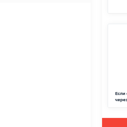
Если 
чере