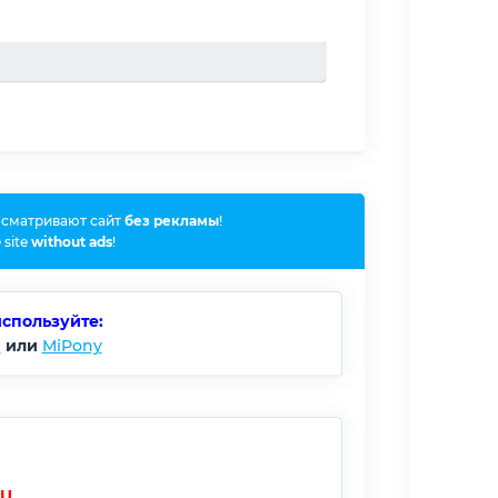
осматривают сайт
без рекламы
!
 site
without ads
!
используйте:
)
или
MiPony
RU