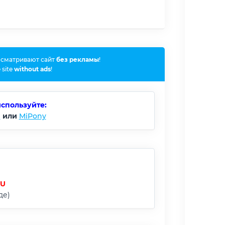
осматривают сайт
без рекламы
!
 site
without ads
!
используйте:
)
или
MiPony
RU
де)