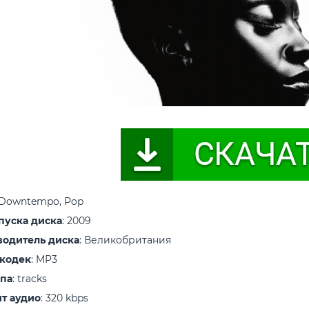
 Downtempo, Pop
пуска диска
: 2009
водитель диска
: Великобритания
 кодек
: MP3
ипа
: tracks
т аудио
: 320 kbps