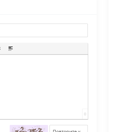
ю ссылку
лик
скрытого текста
тавка цитаты
Вставка спойлера
0