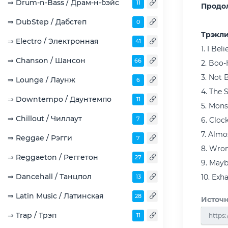
⇒ Drum-n-Bass / Драм-н-бэйс
11
Продо
⇒ DubStep / Дабстеп
0
Трэкли
⇒ Electro / Электронная
41
1. I Bel
⇒ Chanson / Шансон
66
2. Boo
3. Not 
⇒ Lounge / Лаунж
6
4. The 
⇒ Downtempo / Даунтемпо
11
5. Mon
⇒ Chillout / Чиллаут
7
6. Cloc
7. Almo
⇒ Reggae / Рэгги
7
8. Wron
⇒ Reggaeton / Реггетон
27
9. Mayb
⇒ Dancehall / Танцпол
10. Exha
13
⇒ Latin Music / Латинская
28
Источн
⇒ Trap / Трэп
11
https: