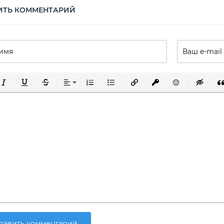
ИТЬ КОММЕНТАРИЙ
ирный
урсив
Подчеркнутый
Зачеркнутый
Выравнивание
Нумерованный список
Маркированный список
Вставить ссылку
Вставить защищенну
Вставить смай
Вставка 
Вс
равить комментарий