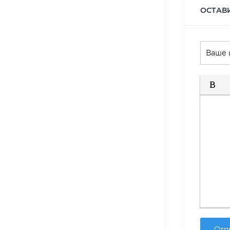
ОСТАВ
Полуж
К
Отп