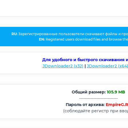
RU:
Зарегистрированные пользователи скачивают файлы и пр
EN:
Registered users download files and browse the
Для удобного и быстрого скачивания 
JDownloader2 (x32)
|
JDownloader2 (x64
Общий размер:
105.9 MB
---------------------------
Пароль от архива:
EmpireG.
(соблюдайте регистр при вво