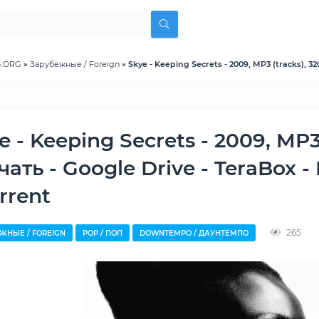
G.ORG
»
Зарубежные / Foreign
» Skye - Keeping Secrets - 2009, MP3 (tracks), 3
чать - Google Drive - TeraBox -
orrent
265
ЖНЫЕ / FOREIGN
POP / ПОП
DOWNTEMPO / ДАУНТЕМПО