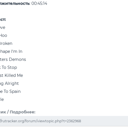
лжительность
: 00:45:14
ст:
ieve
-Hoo
Broken
Shape I'm In
sters Demons
k To Stop
st Killed Me
g Alright
e To Spain
le
ик / Подробнее:
//rutracker.org/forum/viewtopic.php?t=2362968