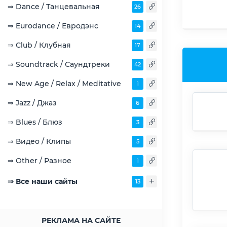
⇒ Dance / Танцевальная
26
⇒ Eurodance / Евродэнс
14
⇒ Club / Клубная
17
⇒ Soundtrack / Саундтреки
42
⇒ New Age / Relax / Meditative
1
⇒ Jazz / Джаз
6
⇒ Blues / Блюз
3
⇒ Видео / Клипы
5
⇒ Other / Разное
1
⇒ Все наши сайты
13
РЕКЛАМА НА САЙТЕ