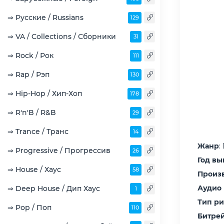
⇒ Русские / Russians
129
⇒ VA / Collections / Сборники
31
⇒ Rock / Рок
111
⇒ Rap / Рэп
130
⇒ Hip-Hop / Хип-Хоп
178
⇒ R'n'B / R&B
29
⇒ Trance / Транс
14
Жанр
:
⇒ Progressive / Прогрессив
26
Год вы
⇒ House / Хаус
58
Произ
Аудио
⇒ Deep House / Дип Хаус
1
Тип р
⇒ Pop / Поп
110
Битрей