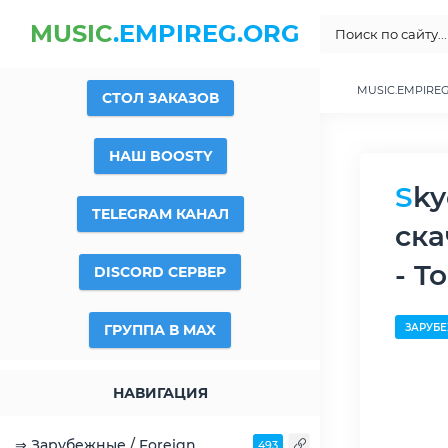
MUSIC
.EMPIREG.ORG
MUSIC.EMPIRE
СТОЛ ЗАКАЗОВ
НАШ BOOSTY
Skye - Keeping Secrets - 2009, MP3 (tracks), 320 kbps
TELEGRAM КАНАЛ
ска
- T
DISCORD СЕРВЕР
ГРУППА В MAX
ЗАРУБЕ
НАВИГАЦИЯ
⇒ Зарубежные / Foreign
493