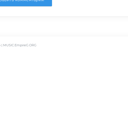
6 | MUSIC.EmpireG.ORG