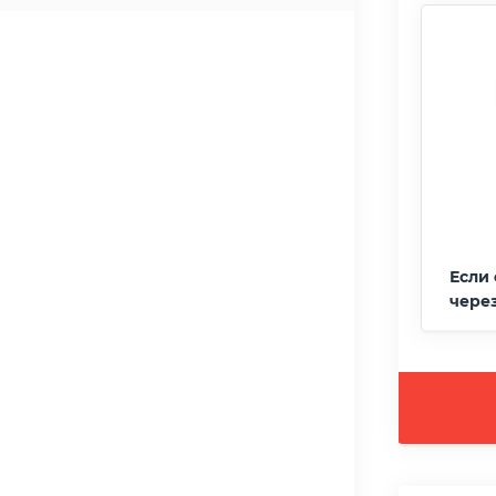
Если 
чере