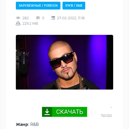
ЗАРУБЕЖНЫЕ / FOREIGN
R'N'B / R&B
282
0
27-02-2022, 11:18
229.2 MB
Жанр
: R&B