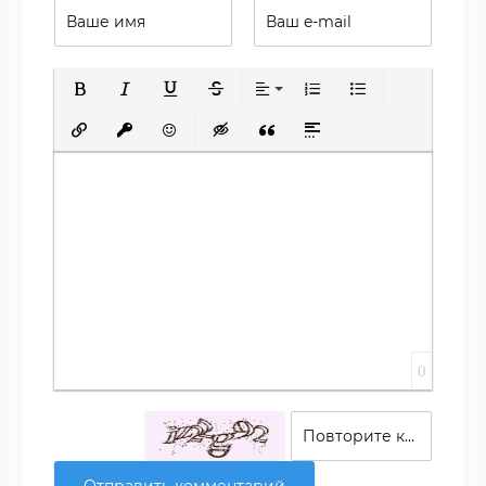
Полужирный
Курсив
Подчеркнутый
Зачеркнутый
Выравнивание
Нумерованный список
Маркированный сп
Вставить ссылку
Вставить защищенную ссылку
Вставить смайлик
Вставка скрытого текста
Вставка цитаты
Вставка спойлера
0