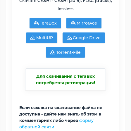
Скачать
GASHI - GASHI (2019), FLAC (tracks),
lossless
TeraBox
MirrorAce
MultiUP
Google Drive
Torrent-File
Для скачивания с TeraBox
потребуется регистрация!
Если ссылка на скачивание файла не
доступна - дайте нам знать об этом в
комментариях либо через
форму
обратной связи