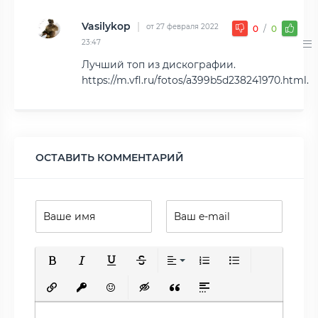
Vasilykop
|
от 27 февраля 2022
0
/
0
23:47
Лучший топ из дискографии.
https://m.vfl.ru/fotos/a399b5d238241970.html.
ОСТАВИТЬ КОММЕНТАРИЙ
Полужирный
Курсив
Подчеркнутый
Зачеркнутый
Выравнивание
Нумерованный список
Маркированный сп
Вставить ссылку
Вставить защищенную ссылку
Вставить смайлик
Вставка скрытого текста
Вставка цитаты
Вставка спойлера