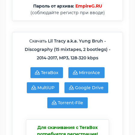
Пароль от архива:
EmpireG.RU
(соблюдайте регистр при вводе)
Скачать
Lil Tracy a.k.a. Yung Bruh -
Discography (15 mixtapes, 2 bootlegs) -
2014-2017, MP3, 128-320 kbps
TeraBox
MirrorAce
MultiUP
Google Drive
Torrent-File
Для скачивания с TeraBox
потребуется регистрация!