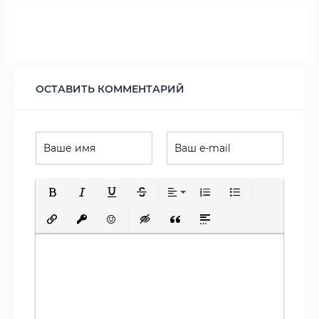
ОСТАВИТЬ КОММЕНТАРИЙ
Полужирный
Курсив
Подчеркнутый
Зачеркнутый
Выравнивание
Нумерованный список
Маркированный сп
Вставить ссылку
Вставить защищенную ссылку
Вставить смайлик
Вставка скрытого текста
Вставка цитаты
Вставка спойлера