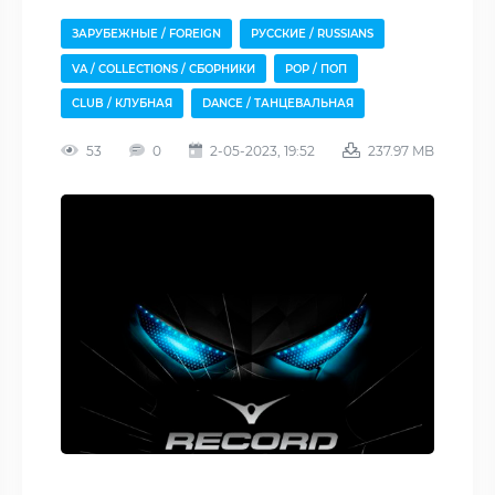
ЗАРУБЕЖНЫЕ / FOREIGN
РУССКИЕ / RUSSIANS
VA / COLLECTIONS / СБОРНИКИ
POP / ПОП
CLUB / КЛУБНАЯ
DANCE / ТАНЦЕВАЛЬНАЯ
53
0
2-05-2023, 19:52
237.97 MB