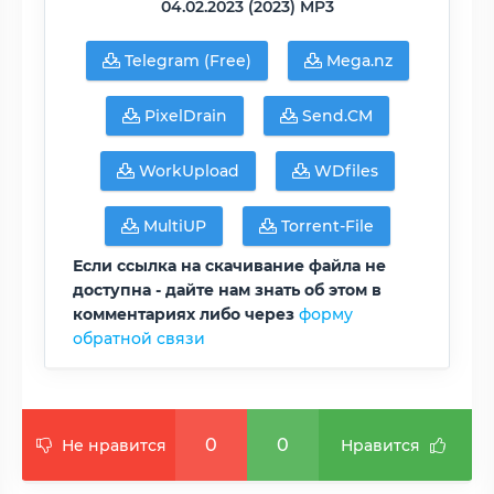
04.02.2023 (2023) MP3
Telegram (Free)
Mega.nz
PixelDrain
Send.CM
WorkUpload
WDfiles
MultiUP
Torrent-File
Если ссылка на скачивание файла не
доступна - дайте нам знать об этом в
комментариях либо через
форму
обратной связи
0
0
Не нравится
Нравится