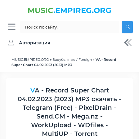
MUSIC
.EMPIREG.ORG
Авторизация
MUSIC.EMPIREG.ORG
»
Зарубежные / Foreign
» VA - Record
Super Chart 04.02.2023 (2023) MP3
VA - Record Super Chart
04.02.2023 (2023) MP3 скачать -
Telegram (Free) - PixelDrain -
Send.CM - Mega.nz -
WorkUpload - WDfiles -
MultiUP - Torrent