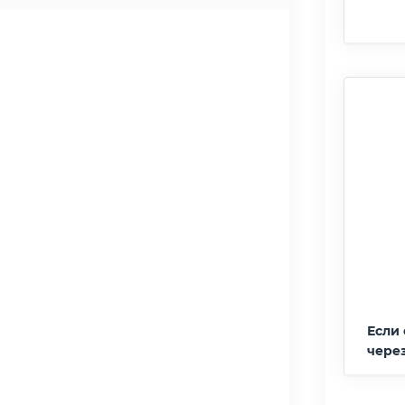
Если 
чере