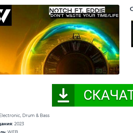
 Electronic, Drum & Bass
дания
: 2023
ель
: WEB