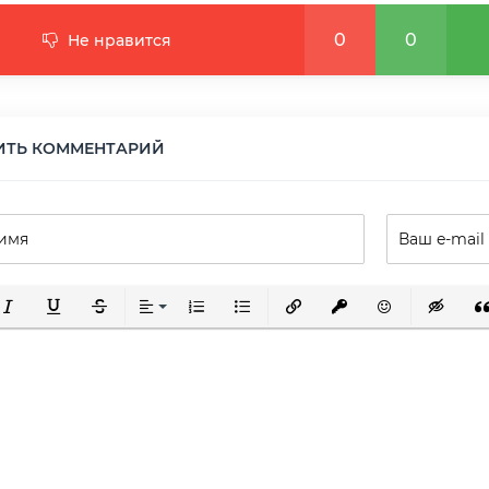
0
0
Не нравится
ИТЬ КОММЕНТАРИЙ
ирный
урсив
Подчеркнутый
Зачеркнутый
Выравнивание
Нумерованный список
Маркированный список
Вставить ссылку
Вставить защищенну
Вставить смай
Вставка 
Вс