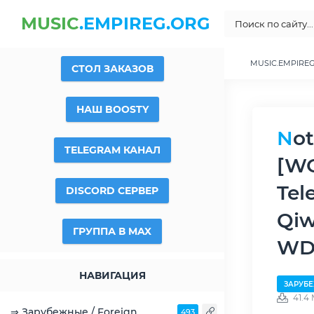
MUSIC
.EMPIREG.ORG
MUSIC.EMPIRE
СТОЛ ЗАКАЗОВ
НАШ BOOSTY
Notch And Eddie - Don't Waste Your Time/Life
TELEGRAM КАНАЛ
[WO
Tel
DISCORD СЕРВЕР
Qiw
ГРУППА В MAX
WDf
НАВИГАЦИЯ
ЗАРУБЕ
41.4
⇒ Зарубежные / Foreign
493