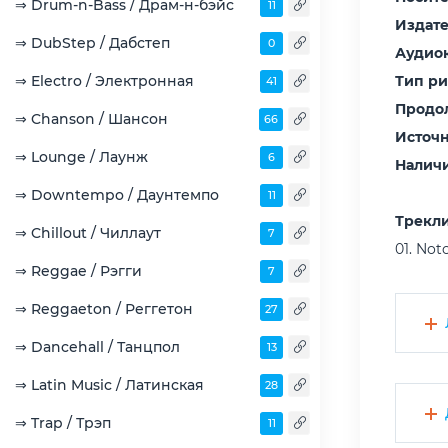
⇒ Drum-n-Bass / Драм-н-бэйс
11
Издате
⇒ DubStep / Дабстеп
0
Аудио
⇒ Electro / Электронная
Тип р
41
Продо
⇒ Chanson / Шансон
66
Источ
⇒ Lounge / Лаунж
6
Наличи
⇒ Downtempo / Даунтемпо
11
Трекли
⇒ Chillout / Чиллаут
7
01. Not
⇒ Reggae / Рэгги
7
⇒ Reggaeton / Реггетон
27
⇒ Dancehall / Танцпол
13
⇒ Latin Music / Латинская
28
⇒ Trap / Трэп
11