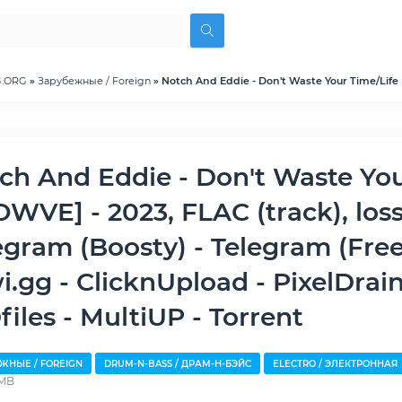
G.ORG
»
Зарубежные / Foreign
» Notch And Eddie - Don't Waste Your Time/Life 
WVE] - 2023, FLAC (track), loss
egram (Boosty) - Telegram (Free
i.gg - ClicknUpload - PixelDrai
iles - MultiUP - Torrent
ЖНЫЕ / FOREIGN
DRUM-N-BASS / ДРАМ-Н-БЭЙС
ELECTRO / ЭЛЕКТРОННАЯ
 MB