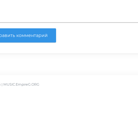
равить комментарий
6 | MUSIC.EmpireG.ORG