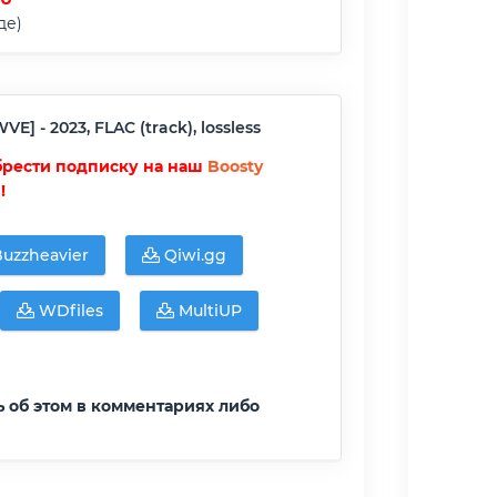
де)
] - 2023, FLAC (track), lossless
брести подписку на наш
Boosty
)!
uzzheavier
Qiwi.gg
WDfiles
MultiUP
ь об этом в комментариях либо