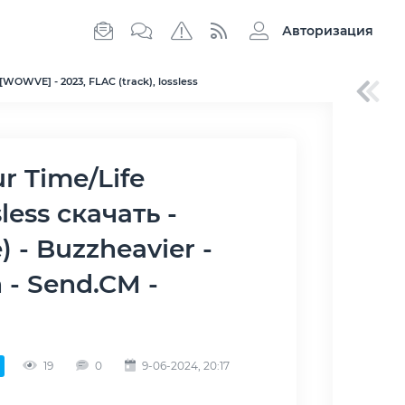
Авторизация
[WOWVE] - 2023, FLAC (track), lossless
less скачать -
) - Buzzheavier -
n - Send.CM -
19
0
9-06-2024, 20:17