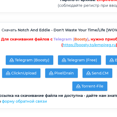
(соблюдайте регистр при вво
Скачать
Notch And Eddie - Don't Waste Your Time/Life [WOWVE
Для скачивания файлов с
Telegram (
Boosty
)
, нужно прио
(
https://boosty.to/empireg.ru
Telegram (Boosty)
Telegram (Free)
B
ClicknUpload
PixelDrain
Send.CM
Torrent-File
ссылка на скачивание файла не доступна - дайте нам знат
з
форму обратной связи