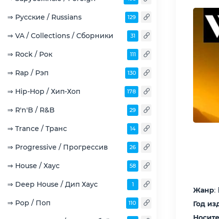
⇒ Русские / Russians
129
⇒ VA / Collections / Сборники
31
⇒ Rock / Рок
111
⇒ Rap / Рэп
130
⇒ Hip-Hop / Хип-Хоп
178
⇒ R'n'B / R&B
29
⇒ Trance / Транс
14
⇒ Progressive / Прогрессив
26
⇒ House / Хаус
58
⇒ Deep House / Дип Хаус
1
Жанр
:
⇒ Pop / Поп
110
Год из
Носит