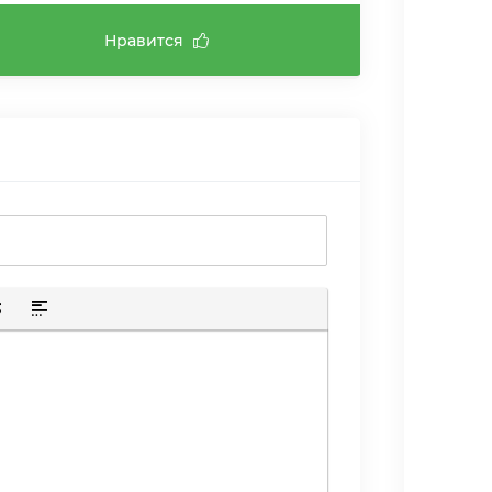
Нравится
ю ссылку
лик
скрытого текста
тавка цитаты
Вставка спойлера