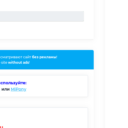
осматривают сайт
без рекламы
!
 site
without ads
!
используйте:
)
или
MiPony
RU