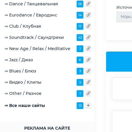
⇒ Dance / Танцевальная
26
Источн
⇒ Eurodance / Евродэнс
14
https:
⇒ Club / Клубная
17
⇒ Soundtrack / Саундтреки
42
⇒ New Age / Relax / Meditative
1
⇒ Jazz / Джаз
6
⇒ Blues / Блюз
3
⇒ Видео / Клипы
5
⇒ Other / Разное
1
⇒ Все наши сайты
13
РЕКЛАМА НА САЙТЕ