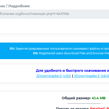
ик / Подробнее:
//rutracker.org/forum/viewtopic.php?t=6437562
RU:
Зарегистрированные пользователи скачивают файлы и пр
EN:
Registered users download files and browse the
Для удобного и быстрого скачивания 
JDownloader2 (x32)
|
JDownloader2 (x64
Общий размер:
41.4 MB
---------------------------
Пароль от архива:
EmpireG.