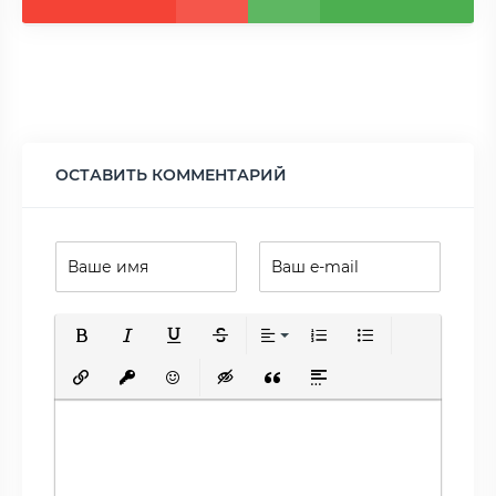
ОСТАВИТЬ КОММЕНТАРИЙ
Полужирный
Курсив
Подчеркнутый
Зачеркнутый
Выравнивание
Нумерованный список
Маркированный сп
Вставить ссылку
Вставить защищенную ссылку
Вставить смайлик
Вставка скрытого текста
Вставка цитаты
Вставка спойлера