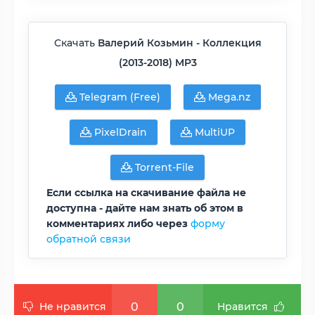
Скачать
Валерий Козьмин - Коллекция
(2013-2018) MP3
Telegram (Free)
Mega.nz
PixelDrain
MultiUP
Torrent-File
Если ссылка на скачивание файла не
доступна - дайте нам знать об этом в
комментариях либо через
форму
обратной связи
0
0
Не нравится
Нравится