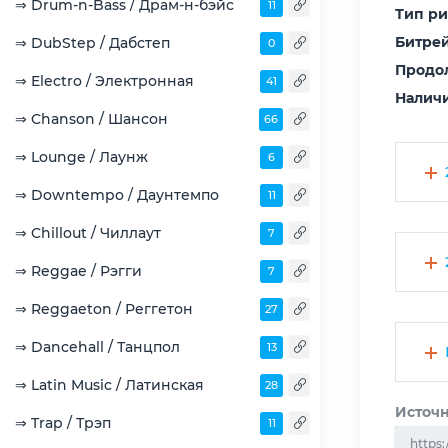
⇒ Drum-n-Bass / Драм-н-бэйс
11
Тип р
Битрей
⇒ DubStep / Дабстеп
0
Продо
⇒ Electro / Электронная
41
Наличи
⇒ Chanson / Шансон
66
⇒ Lounge / Лаунж
6
⇒ Downtempo / Даунтемпо
11
⇒ Chillout / Чиллаут
7
⇒ Reggae / Рэгги
7
⇒ Reggaeton / Реггетон
27
⇒ Dancehall / Танцпол
13
⇒ Latin Music / Латинская
28
Источн
⇒ Trap / Трэп
11
https: