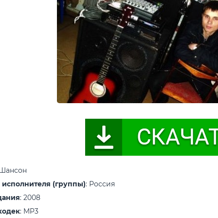
 Шансон
 исполнителя (группы)
: Россия
дания
: 2008
кодек
: MP3