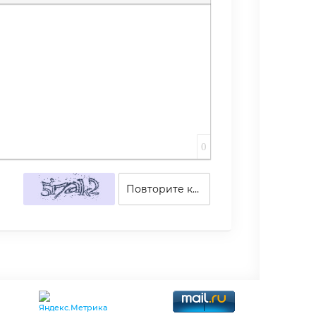
ю ссылку
лик
скрытого текста
тавка цитаты
Вставка спойлера
0