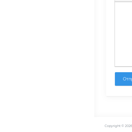
Полуж
К
Отп
Copyright ©
202