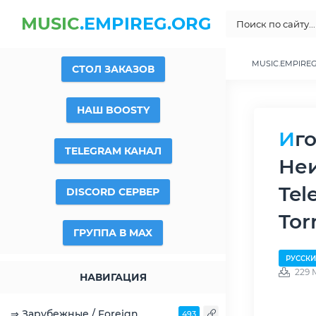
MUSIC
.EMPIREG.ORG
MUSIC.EMPIRE
СТОЛ ЗАКАЗОВ
НАШ BOOSTY
Игорь Сахалин - Дискография (2 альбома +
TELEGRAM КАНАЛ
Неи
Tel
DISCORD СЕРВЕР
Tor
ГРУППА В MAX
РУССКИ
229 
НАВИГАЦИЯ
⇒ Зарубежные / Foreign
493