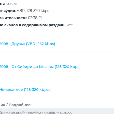
ипа
: tracks
т аудио
: VBR, 128-320 kbps
лжительность
: 02:38:41
е сканов в содержимом раздачи
: нет
2008 - Друзья (VBR ~162 kbps)
2008 - От Сибири до Москвы (128-320 kbps)
Неизданное (128-320 kbps)
ик / Подробнее:
//rutracker.org/forum/viewtopic.php?t=4930227