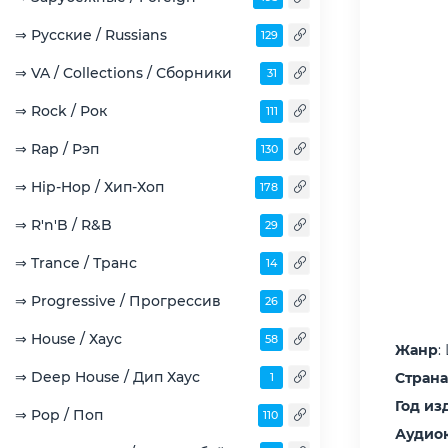
⇒ Русские / Russians
129
⇒ VA / Collections / Сборники
31
⇒ Rock / Рок
111
⇒ Rap / Рэп
130
⇒ Hip-Hop / Хип-Хоп
178
⇒ R'n'B / R&B
29
⇒ Trance / Транс
14
⇒ Progressive / Прогрессив
26
⇒ House / Хаус
58
Жанр
:
⇒ Deep House / Дип Хаус
Страна
1
Год из
⇒ Pop / Поп
110
Аудио