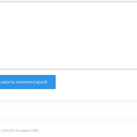
ирный
урсив
Подчеркнутый
Зачеркнутый
Выравнивание
Нумерованный список
Маркированный список
Вставить ссылку
Вставить защищенну
Вставить смай
Вставка 
Вс
равить комментарий
6 | MUSIC.EmpireG.ORG