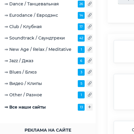
⇒ Dance / Танцевальная
26
⇒ Eurodance / Евродэнс
14
⇒ Club / Клубная
17
⇒ Soundtrack / Саундтреки
42
⇒ New Age / Relax / Meditative
1
⇒ Jazz / Джаз
6
⇒ Blues / Блюз
3
⇒ Видео / Клипы
5
⇒ Other / Разное
1
⇒ Все наши сайты
13
РЕКЛАМА НА САЙТЕ