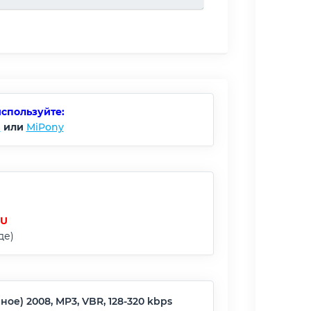
используйте:
)
или
MiPony
RU
де)
ое) 2008, MP3, VBR, 128-320 kbps