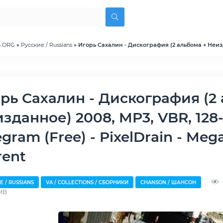
G.ORG
»
Русские / Russians
» Игорь Сахалин - Дискография (2 альбома + Неизд
зданное) 2008, MP3, VBR, 128-
egram (Free) - PixelDrain - Mega
rent
Е / RUSSIANS
VA / COLLECTIONS / СБОРНИКИ
CHANSON / ШАНСОН
MB