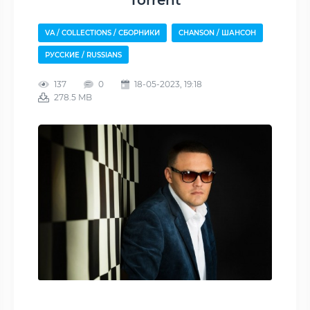
Torrent
VA / COLLECTIONS / СБОРНИКИ
CHANSON / ШАНСОН
РУССКИЕ / RUSSIANS
137
0
18-05-2023, 19:18
278.5 MB