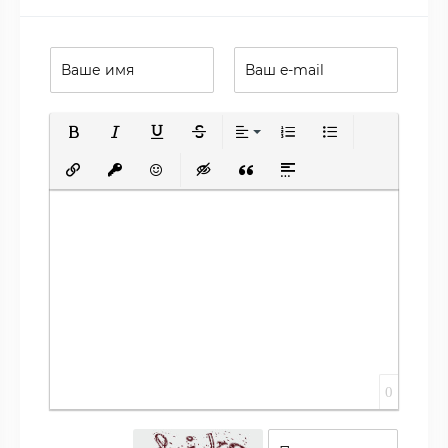
Полужирный
Курсив
Подчеркнутый
Зачеркнутый
Выравнивание
Нумерованный список
Маркированный сп
Вставить ссылку
Вставить защищенную ссылку
Вставить смайлик
Вставка скрытого текста
Вставка цитаты
Вставка спойлера
0